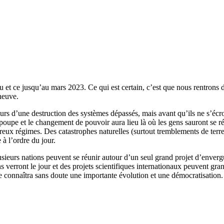
u et ce jusqu’au mars 2023. Ce qui est certain, c’est que nous rentrons
neuve.
 d’une destruction des systèmes dépassés, mais avant qu’ils ne s’écroulen
n poupe et le changement de pouvoir aura lieu là où les gens sauront se 
eux régimes. Des catastrophes naturelles (surtout tremblements de terre
à l’ordre du jour.
Plusieurs nations peuvent se réunir autour d’un seul grand projet d’env
ns verront le jour et des projets scientifiques internationaux peuvent 
ologie connaîtra sans doute une importante évolution et une démocratisa